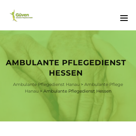
AMBULANTE PFLEGEDIENST
HESSEN
Ambulante Pflegedienst Hanau
>
Ambulante Pflege
Hanau
>
Ambulante Pflegedienst Hessen