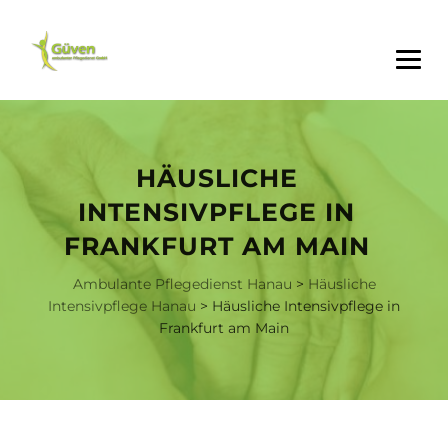
HÄUSLICHE
INTENSIVPFLEGE IN
FRANKFURT AM MAIN
Ambulante Pflegedienst Hanau
>
Häusliche
Intensivpflege Hanau
>
Häusliche Intensivpflege in
Frankfurt am Main