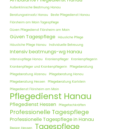
Außerklinische Beatmung Hanau
Beratungseinsatz Hanau
Beste Pflegedienst Hanau
Flörsheim am Main Tagespflege
Güven Pflegedienst Flörsheim am Main
Güven Tagespflege
Häusliche Pflege
Häusliche Pflege Hanau
Individuelle Betreuung
Intensiv beatmungs-wg Hanau
intensivpflege Hanau
Krankenpfleger
Krankenpflegerin
Krankenpfleger und Krankenpflegerin
Pflegeberatung
Pflegeberatung Alzenau
Pflegeberatung Hanau
Pflegeberatung Hessen
Pflegeberatung Karlstein
Pflegedienst Flörsheim am Main
Pflegedienst Hanau
Pflegedienst Hessen
Pflegefachkräften
Professionelle Tagespflege
Professionelle Tagespflege in Hanau
Tagespflege
Region Hessen