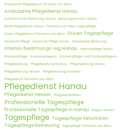
Ambulante Pflegedienst Flörsheim am Main
Ambulante Pflegedienst Hanau
Außerklinische Beatmung Hanau
Beratungseinsatz Hanau
Beste Pflegedienst Hanau
Flörsheim am Main Tagespflege
Güven Tagespflege
Güven Pflegedienst Flörsheim am Main
Häusliche Pflege
Häusliche Pflege Hanau
Individuelle Betreuung
Intensiv beatmungs-wg Hanau
intensivpflege Hanau
Krankenpfleger
Krankenpflegerin
Krankenpfleger und Krankenpflegerin
Pflegeberatung
Pflegeberatung Alzenau
Pflegeberatung Hanau
Pflegeberatung Hessen
Pflegeberatung Karlstein
Pflegedienst Flörsheim am Main
Pflegedienst Hanau
Pflegedienst Hessen
Pflegefachkräften
Professionelle Tagespflege
Professionelle Tagespflege in Hanau
Region Hessen
Tagespflege
Tagespflege Aktivitäten
Tagespflege Betreuung
Tagespflege Flörsheim am Main