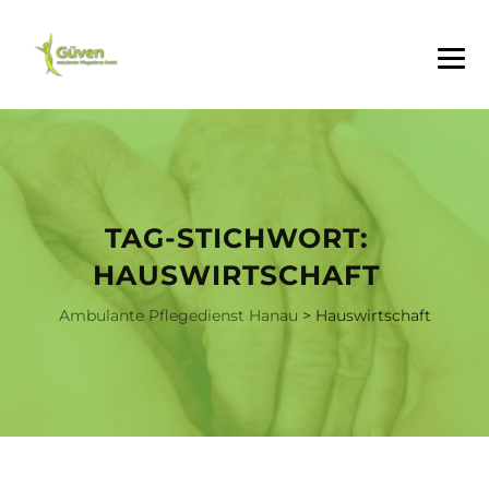
TAG-STICHWORT:
HAUSWIRTSCHAFT
Ambulante Pflegedienst Hanau
>
Hauswirtschaft