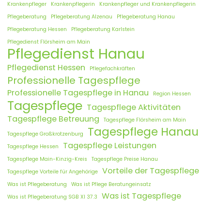
Krankenpfleger
Krankenpflegerin
Krankenpfleger und Krankenpflegerin
Pflegeberatung
Pflegeberatung Alzenau
Pflegeberatung Hanau
Pflegeberatung Hessen
Pflegeberatung Karlstein
Pflegedienst Flörsheim am Main
Pflegedienst Hanau
Pflegedienst Hessen
Pflegefachkräften
Professionelle Tagespflege
Professionelle Tagespflege in Hanau
Region Hessen
Tagespflege
Tagespflege Aktivitäten
Tagespflege Betreuung
Tagespflege Flörsheim am Main
Tagespflege Hanau
Tagespflege Großkrotzenburg
Tagespflege Leistungen
Tagespflege Hessen
Tagespflege Main-Kinzig-Kreis
Tagespflege Preise Hanau
Vorteile der Tagespflege
Tagespflege Vorteile für Angehörige
Was ist Pflegeberatung
Was ist Pflege Beratungeinsatz
Was ist Tagespflege
Was ist Pflegeberatung SGB XI 37.3